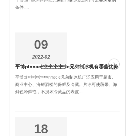
条件......
09
2022-02
平博pinnacle兄弟制冰机有哪些优势
平博pinnacle兄弟制冰机广泛应用于超市、
商业中心、海鲜酒楼的保鲜及冷藏。片冰可使蔬果、海
鲜色泽鲜艳，不损坏冷藏品的表皮......
18