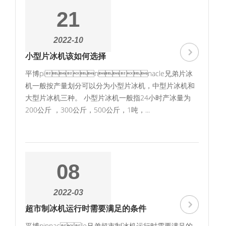
21
2022-10
小型片冰机该如何选择
平博pinnacle兄弟片冰
机一般按产量划分可以分为小型片冰机，中型片冰机和
大型片冰机三种。 小型片冰机一般指24小时产冰量为
200公斤 ，300公斤，500公斤，1吨，...
08
2022-03
超市制冰机运行时需要满足的条件
平博pinnacle兄弟超市制冰机运行时需要满足的