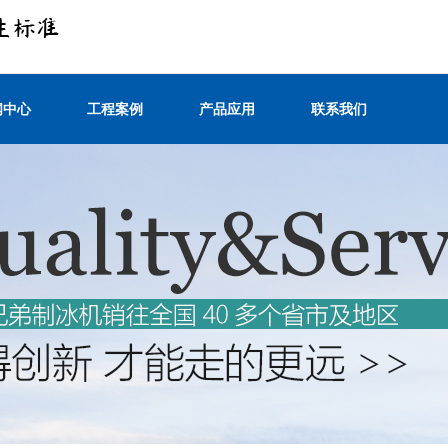
闻中心
工程案例
产品应用
联系我们