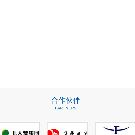
合作伙伴
PARTNERS