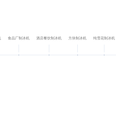
机
食品厂制冰机
酒店餐饮制冰机
方块制冰机
纯雪花制冰机