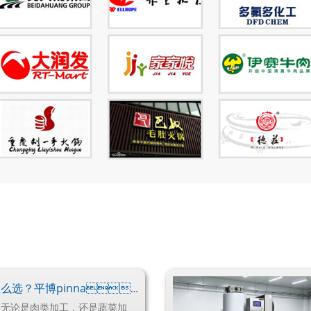
食品厂制冰机怎么选？平博pinnacle兄弟厂家 20
，无论是肉类加工，还是蔬菜加