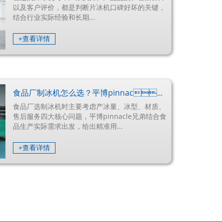
以及客户评价，都是判断片冰机口碑好坏的关键，
结合行业实际经验和长期...
+查看详情
食品厂制冰机怎么选？平博pinnacle兄弟精准破解
食品厂选制冰机时主要考虑产冰量、冰型、材质、
售后服务四大核心问题，平博pinnacle兄弟结合食
品生产实际需求出发，给出精准用...
+查看详情