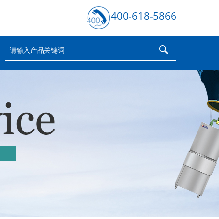
400-618-5866