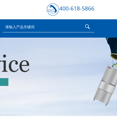
400-618-5866