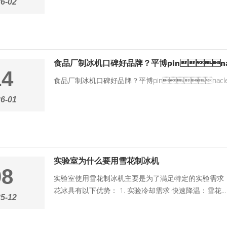
6-02
食品厂制冰机口碑好品牌？平博pinn
14
食品厂制冰机口碑好品牌？平博pinnacl
6-01
实验室为什么要用雪花制冰机
08
实验室使用雪花制冰机主要是为了满足特定的实验需求，相比
花冰具有以下优势： 1. 实验冷却需求 快速降温：雪花...
5-12