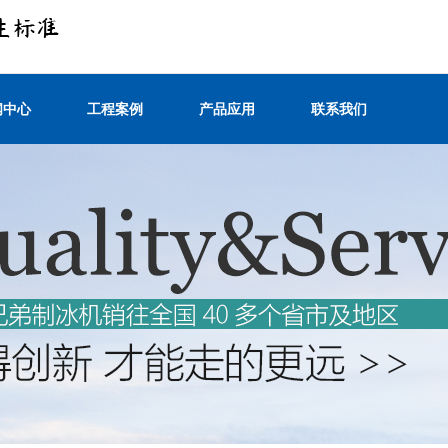
闻中心
工程案例
产品应用
联系我们