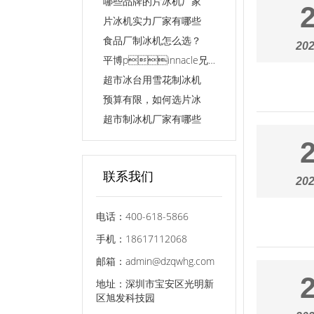
哪些品牌的片冰机厂家
片冰机实力厂家有哪些
食品厂制冰机怎么选？
202
平博pinnacle兄弟500公斤片冰机
超市冰台用雪花制冰机
预算有限，如何选片冰
超市制冰机厂家有哪些
联系我们
202
电话：400-618-5866
手机：18617112068
邮箱：admin@dzqwhg.com
地址：深圳市宝安区光明新
区旭发科技园