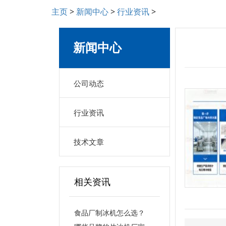
主页
>
新闻中心
>
行业资讯
>
新闻中心
公司动态
行业资讯
技术文章
相关资讯
食品厂制冰机怎么选？