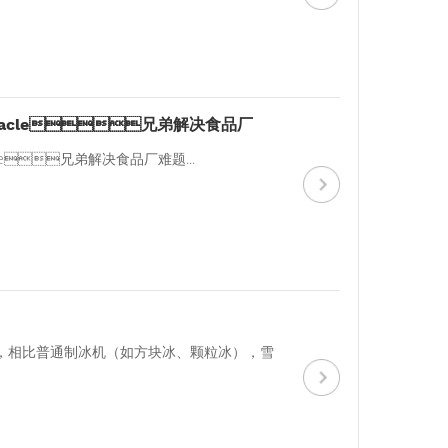
acle兄弟解决食品厂
e兄弟解决食品厂难题...
普通制冰机（如方块冰、颗粒冰），雪