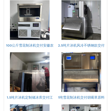
100公斤雪花制冰机交付安徽农
2.5吨片冰机风冷不锈钢款交付
业科
广州
1.5吨片冰机定制储冰库交付江
1吨雪花制冰机交付胡噶草原料
苏某
理